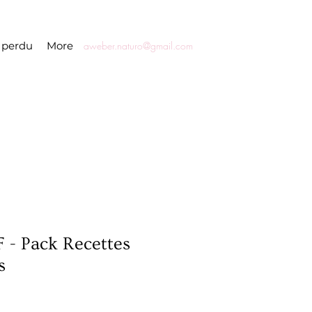
 perdu
More
aweber.naturo@gmail.com
F - Pack Recettes
s