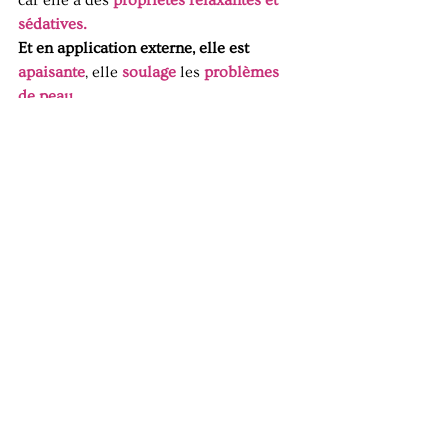
sédatives.
Et en application externe, elle est 
apaisante
, elle 
soulage
les 
problèmes 
de peau
.
Un savoir qui perdure
J'ai été surprise de découvrir tout un 
univers autour des herbes médicinales 
locales. Sans nécessairement avoir de 
références scientifiques, les Mauriciens 
font confiance au savoir et pratiques de 
leurs anciens. 
Ils font confiance et surtout font leurs 
expériences. Ils attestent volontiers de 
l'efficacités de ces plantes et de leurs 
usages, soit pour les avoir testés 
personnellement ou via un membre de 