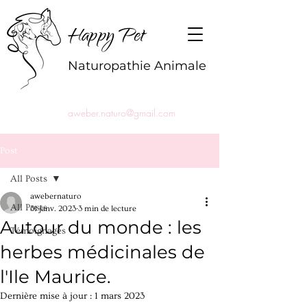
Happy Pet
Naturopathie Animale
aweber.naturo@gmail.com
Post
All Posts
awebernaturo
All Posts
31 janv. 2023
3 min de lecture
Autour du monde : les
Témoignages
herbes médicinales de
l'Ile Maurice.
Dernière mise à jour :
1 mars 2023