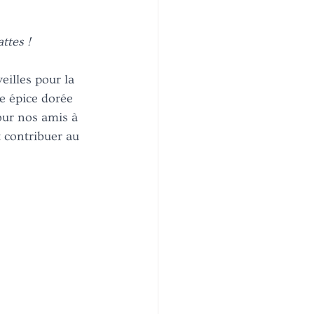
ttes ! 
eilles pour la 
e épice dorée 
our nos amis à 
 contribuer au 