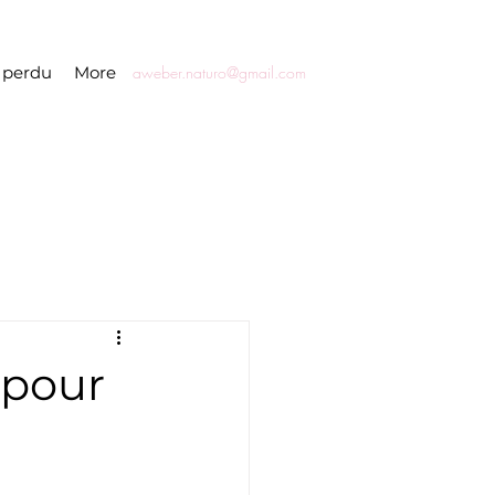
 perdu
More
aweber.naturo@gmail.com
 pour