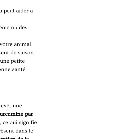
a peut aider à 
ents ou des 
votre animal 
ent de saison.
une petite 
onne santé.
revêt une 
 curcumine par 
 ce qui signifie 
résent dans le 