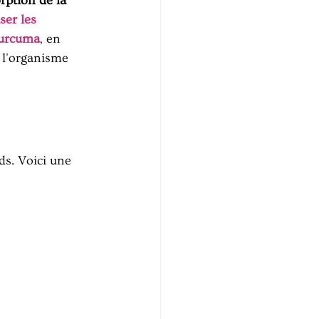
ption de la 
ser les 
curcuma
, en 
 l'organisme 
s. Voici une 