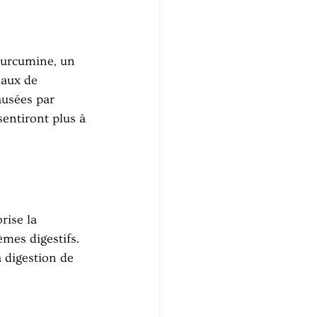
curcumine, un 
aux de 
ausées par 
sentiront plus à 
rise la 
èmes digestifs. 
a digestion de 