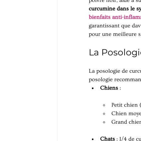
poivre noir, aide à s
curcumine dans le sy
bienfaits anti-infla
garantissant que dava
pour une meilleure s
La Posolog
La posologie de cur
posologie recommandé
Chiens
 :
Petit chien 
Chien moyen 
Grand chien 
Chats
 : 1/4 de c