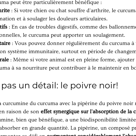
cuma peut être particulièrement bénéfique :
rite
 : Si votre chien ou chat souffre d'arthrite, le curcum
mation et à soulager les douleurs articulaires.
ifs
 : En cas de troubles digestifs, comme des ballonnem
ionnelles, le curcuma peut apporter un soulagement.
aire
 : Vous pouvez donner régulièrement du curcuma à 
son système immunitaire, surtout en période de changem
rale
 : Même si votre animal est en pleine forme, ajouter 
uma à sa nourriture peut contribuer à le maintenir en b
pas un détail: le poivre noir!
 curcumine du curcuma avec la pipérine du poivre noir 
en raison de son 
effet synergique sur l'absorption de la
umine, bien que bénéfique, a une biodisponibilité limitée,
 à absorber en grande quantité. La pipérine, un composé p