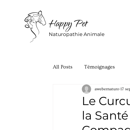
Happy Pet
Naturopathie Animale
All Posts
Témoignages
awebernaturo
17 se
Le Curc
la Sant
Compagn