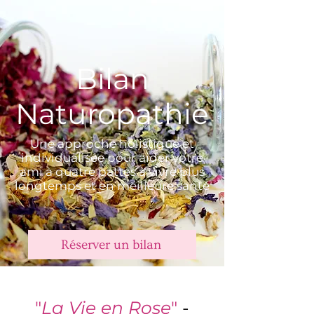
Bilan
Naturopathie
Une approche holistique et
individualisée pour aider votre
ami à quatre pattes à vivre plus
longtemps et en meilleure santé
Réserver un bilan
"
La Vie en Rose
"
-