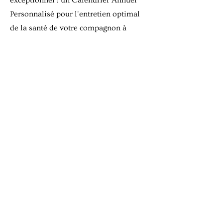
exceptionnel : un Calendrier Annuel
Personnalisé pour l'entretien optimal
de la santé de votre compagnon à
quatre pattes. Ce calendrier,
minutieusement adapté à votre animal,
vous offre une feuille de route pratique
pour l'administration des remèdes
naturels tout au long de l'année. Suivez
les conseils saisonniers et ajustez les
soins en fonction des besoins
spécifiques de votre fidèle ami. Ne vous
inquiétez plus de vous perdre parmi les
différentes étapes, ce calendrier vous
guidera avec précision pour une année
en pleine santé et en harmonie avec les
rythmes naturels. Une ressource